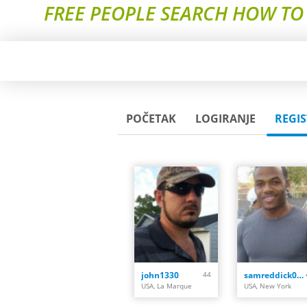
FREE PEOPLE SEARCH HOW TO
POČETAK
LOGIRANJE
REGIS
john1330
44
samreddick020
USA, La Marque
USA, New York