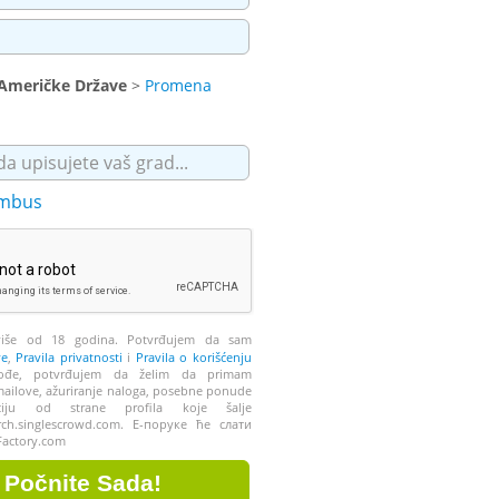
 Američke Države
>
Promena
mbus
še od 18 godina. Potvrđujem da sam
ve
,
Pravila privatnosti
i
Pravila o korišćenju
ođe, potvrđujem da želim da primam
ailove, ažuriranje naloga, posebne ponude
ciju od strane profila koje šalje
rch.singlescrowd.com. Е-поруке ће слати
Factory.com