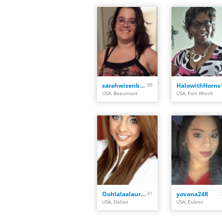
sarahwisenbaker023
39
HalowithHorns
USA, Beaumont
USA, Fort Worth
Oohlalaalauren
31
yovana248
USA, Dallas
USA, Euless