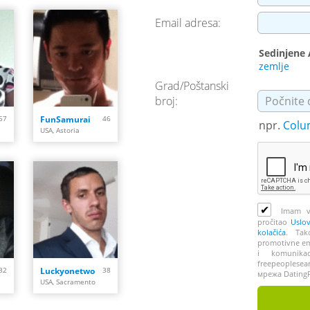
Email adresa:
Sedinjene
zemlje
Grad/Poštanski
broj:
57
FunSamurai
46
npr.
Colu
USA, Astoria
✔
Imam vi
pročitao
Uslo
kolačića
. Tak
promotivne em
i komunika
freepeoplesea
32
Luckyonetwo
38
мрежа Dating
USA, Sacramento