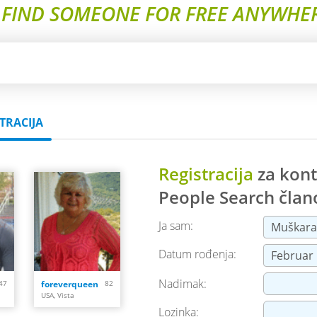
 FIND SOMEONE FOR FREE ANYWHER
TRACIJA
Registracija
za kont
People Search
član
Ja sam:
Datum rođenja:
Nadimak:
47
foreverqueen
82
USA, Vista
Lozinka: